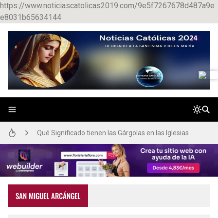
https://www.noticiascatolicas2019.com/9e5f7267678d487a9e
e8031b65634144
Catecismo de la Iglesia Católica Gratis
Que significa Carpe Diem
Qué Significado tienen las Gárgolas en las Iglesias
Catorce Santos Auxiliadores en Tiempos Difíciles
Your free eBook, Mother Angelica’s Reflections on Mercy, is available to download now.
SAN MIGUEL ARCÁNGEL
Refutando Falacias Anti-Católicas