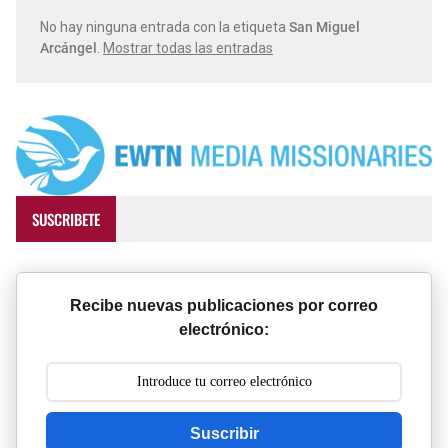
Eusebio de Cesarea y su obra Vida de Constantino el Grande
No hay ninguna entrada con la etiqueta
San Miguel
Arcángel
.
Mostrar todas las entradas
Ana Catalina Emmerick: La mística que transformó corazones y dejó un legado eterno
La Inquisición Protestante: El Lado Oscuro de la Reforma Anglicana
Santa Catalina de Génova, Tratado del Purgatorio
SUSCRIBETE
Recibe nuevas publicaciones por correo
electrónico:
Suscribir