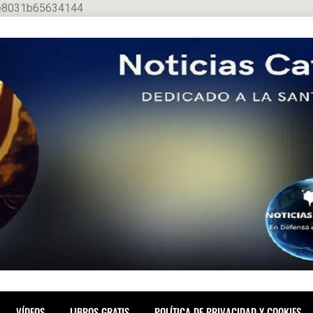
ee8031b65634144
VÍDEOS
LIBROS GRATIS
POLÍTICA DE PRIVACIDAD Y COOKIES